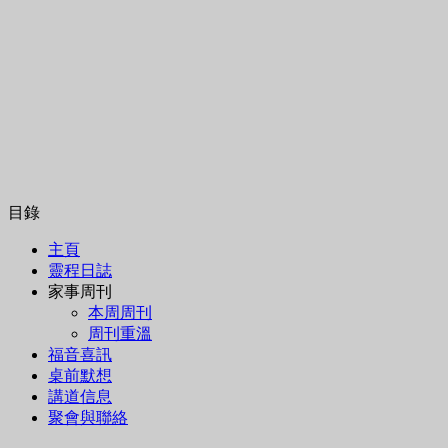
目錄
主頁
靈程日誌
家事周刊
本周周刊
周刊重溫
福音喜訊
桌前默想
講道信息
聚會與聯絡