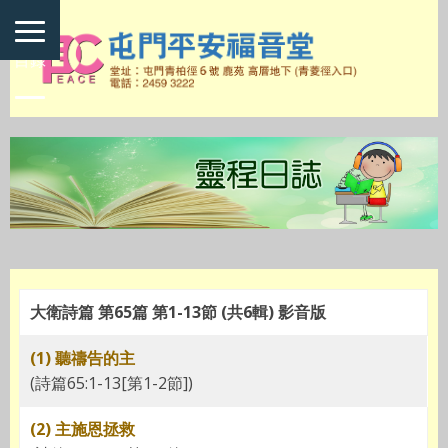
目錄
大衛詩篇 第65篇 第1-13節 (共6輯) 影音版
(1) 聽禱告的主
(詩篇65:1-13[第1-2節])
(2) 主施恩拯救