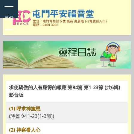
目錄
求使驕傲的人有應得的報應 第94篇 第1-23節 (共6輯)
影音版
(1) 呼求神施恩
(詩篇 94:1-23[1-3節])
(2) 神察看人心